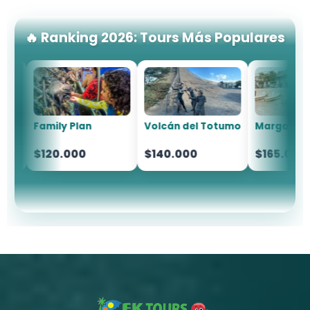
🔥 Ranking 2026: Tours Más Populares
Family Plan
Volcán del Totumo
Margaritas B
$120.000
$140.000
$165.000