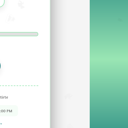
tirte
6:00 PM
i"