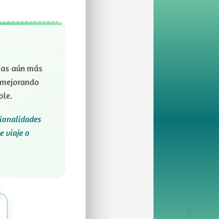
cas aún más
y mejorando
ble.
cionalidades
e viaje o