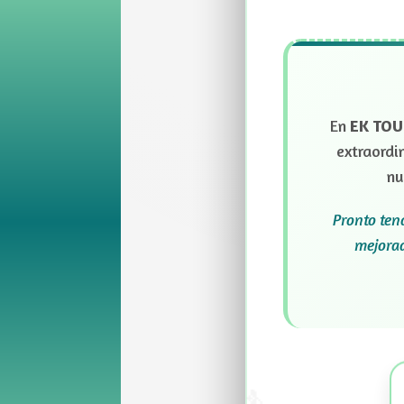
En
EK TOU
extraordi
nu
Pronto ten
mejorad