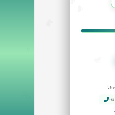
¿Nec
+57
"